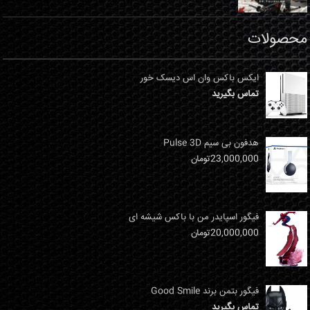
محصولات
ایکس باکس وان اس دیسک خور
تماس بگیرید
هدفون بی سیم Pulse 3D
23,000,000
تومان
فیگور اسپایدر من با باکس شیشه ای
20,000,000
تومان
فیگور بتمن برند Good Smile
تماس بگیرید