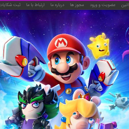
انین
عضویت و ورود
مجوز ها
درباره ما
ارتباط با ما
ثبت شکایات 