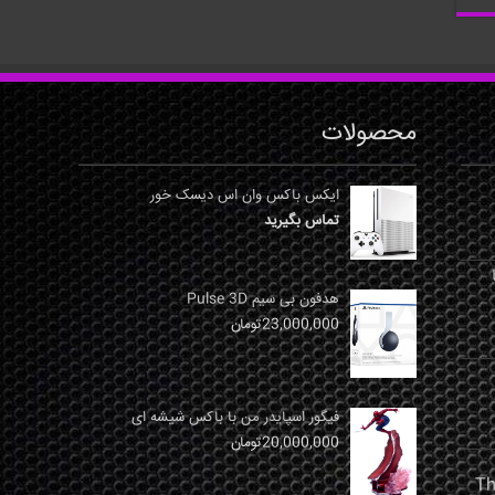
محصولات
ایکس باکس وان اس دیسک خور
تماس بگیرید
نها
هدفون بی سیم Pulse 3D
23,000,000
تومان
فیگور اسپایدر من با باکس شیشه ای
20,000,000
تومان