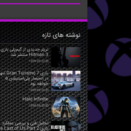
نوشته های تازه
تریلر جدیدی از گیم‌پلی بازی
Hitman 3 منتشر شد
1399-09-23
بازی Gran Turismo 7 ت
در انحصار پلی‌استیشن ۵
خواهد بود
1399-09-23
Halo Infinite
1399-04-30
تحلیل فنی و بررسی عملکرد
بازی The Last of Us Part 2