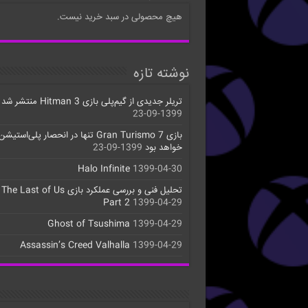
هیچ محصولی در سبد خرید نیست.
نوشته تازه
تریلر جدیدی از گیم‌پلی بازی Hitman 3 منتشر شد
1399-09-23
خواهد بود
1399-09-23
Halo Infinite
1399-04-30
تحلیل فنی و بررسی عملکرد بازی The Last of Us
Part 2
1399-04-29
Ghost of Tsushima
1399-04-29
Assassin’s Creed Valhalla
1399-04-29