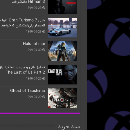
Hitman 3 منتشر شد
1399-09-23
بازی Gran Turismo 7 تن
انحصار پلی‌استیشن ۵ خواهد بود
1399-09-23
Halo Infinite
1399-04-30
تحلیل فنی و بررسی عملکرد با
The Last of Us Part 2
1399-04-29
Ghost of Tsushima
1399-04-29
سبد خرید