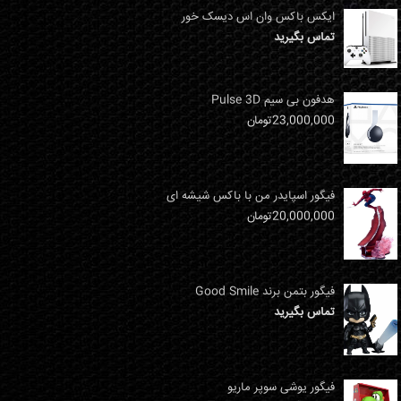
ایکس باکس وان اس دیسک خور
تماس بگیرید
هدفون بی سیم Pulse 3D
23,000,000
تومان
فیگور اسپایدر من با باکس شیشه ای
20,000,000
تومان
فیگور بتمن برند Good Smile
تماس بگیرید
فیگور یوشی سوپر ماریو