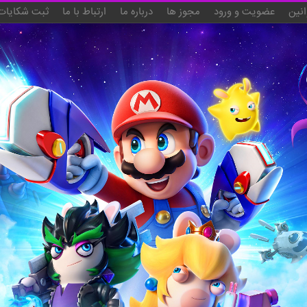
انین
عضویت و ورود
مجوز ها
درباره ما
ارتباط با ما
ثبت شکایات 