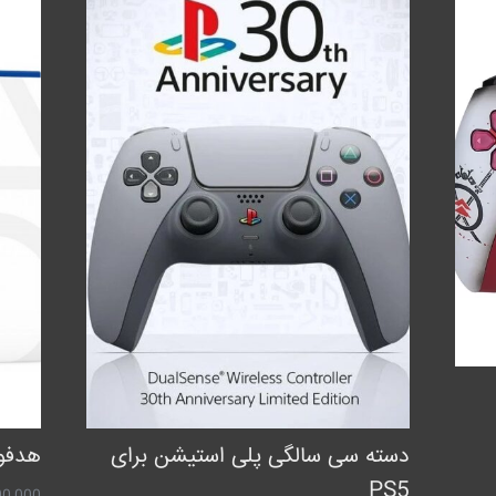
دسته سی سالگی پلی استیشن برای
هدفون ب
PS5