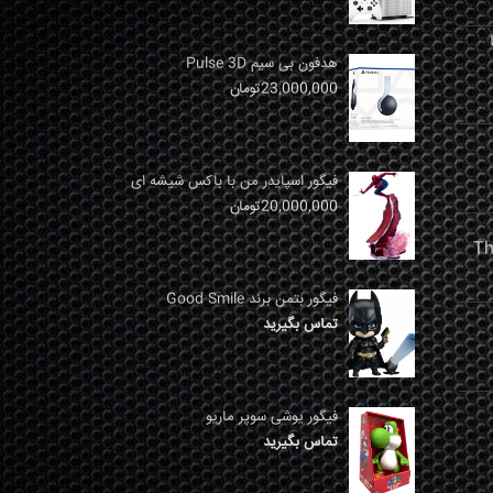
نها
هدفون بی سیم Pulse 3D
23,000,000
تومان
فیگور اسپایدر من با باکس شیشه ای
20,000,000
تومان
فیگور بتمن برند Good Smile
تماس بگیرید
فیگور یوشی سوپر ماریو
تماس بگیرید