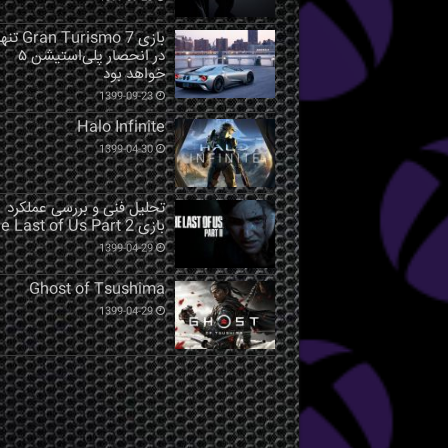
بازی Gran Turismo 7 ت
در انحصار پلی‌استیشن ۵
خواهد بود
1399-09-23
Halo Infinite
1399-04-30
تحلیل فنی و بررسی عملکرد
بازی The Last of Us Part 2
1399-04-29
Ghost of Tsushima
1399-04-29