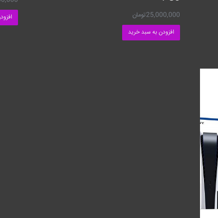
00,000
25,000,000
تومان
افزود
افزودن به سبد خرید