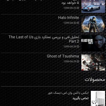
۵ خواهد بود
1399-09-23
Halo Infinite
1399-04-30
تحلیل فنی و بررسی عملکرد بازی The Last of Us
Part 2
1399-04-29
Ghost of Tsushima
1399-04-29
محصولات
ایکس باکس وان اس دیسک خور
تماس بگیرید