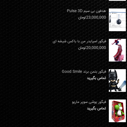
هدفون بی سیم Pulse 3D
23,000,000
تومان
فیگور اسپایدر من با باکس شیشه ای
20,000,000
تومان
فیگور بتمن برند Good Smile
تماس بگیرید
فیگور یوشی سوپر ماریو
تماس بگیرید