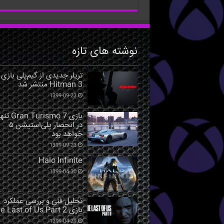
نوشته های تازه
تریلر جدیدی از گیم‌پلی بازی
Hitman 3 منتشر شد
1399-09-23
بازی Gran Turismo 7 ت
در انحصار پلی‌استیشن ۵
خواهد بود
1399-09-23
Halo Infinite
1399-04-30
تحلیل فنی و بررسی عملکرد
بازی The Last of Us Part 2
1399-04-29