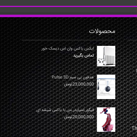
محصولات
ایکس باکس وان اس دیسک خور
تماس بگیرید
نها
هدفون بی سیم Pulse 3D
23,000,000
تومان
فیگور اسپایدر من با باکس شیشه ای
20,000,000
تومان