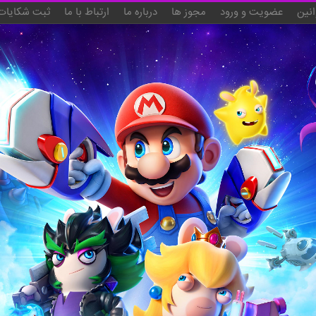
انین
عضویت و ورود
مجوز ها
درباره ما
ارتباط با ما
ثبت شکایات 