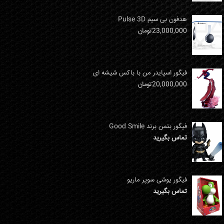
هدفون بی سیم Pulse 3D
23,000,000
تومان
فیگور اسپایدر من با باکس شیشه ای
20,000,000
تومان
فیگور بتمن برند Good Smile
تماس بگیرید
فیگور یوشی سوپر ماریو
تماس بگیرید