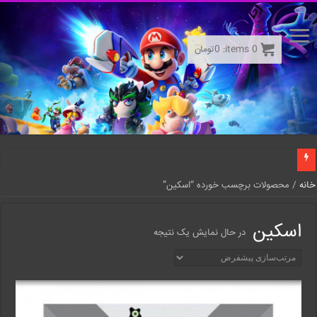
0
items:
0
تومان
خانه
/ محصولات برچسب خورده “اسکین”
اسکین
در حال نمایش یک نتیجه