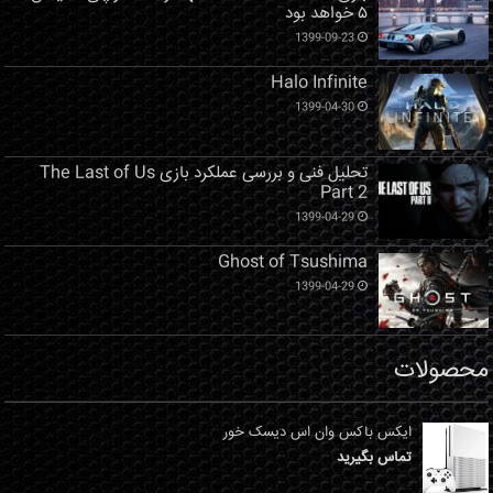
۵ خواهد بود
1399-09-23
Halo Infinite
1399-04-30
تحلیل فنی و بررسی عملکرد بازی The Last of Us
Part 2
1399-04-29
Ghost of Tsushima
1399-04-29
محصولات
ایکس باکس وان اس دیسک خور
تماس بگیرید