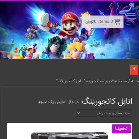
0
items:
0
تومان
خانه
/ محصولات برچسب خورده “انابل کانجورینگ”
انابل کانجورینگ
در حال نمایش یک نتیجه
تخفیف!