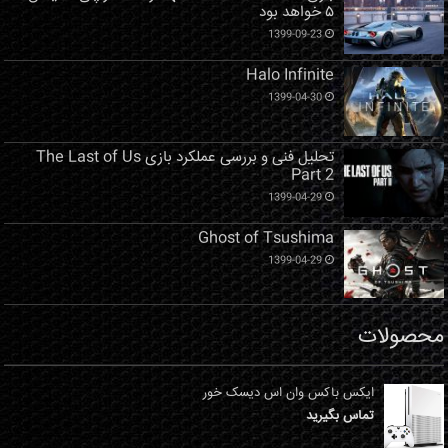
۵ خواهد بود
1399-09-23
Halo Infinite
1399-04-30
تحلیل فنی و بررسی عملکرد بازی The Last of Us
Part 2
1399-04-29
Ghost of Tsushima
1399-04-29
محصولات
ایکس باکس وان اس دیسک خور
تماس بگیرید