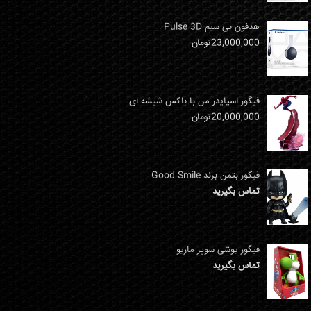
هدفون بی سیم Pulse 3D
23,000,000
تومان
فیگور اسپایدر من با باکس شیشه ای
20,000,000
تومان
فیگور بتمن برند Good Smile
تماس بگیرید
فیگور یوشی سوپر ماریو
تماس بگیرید