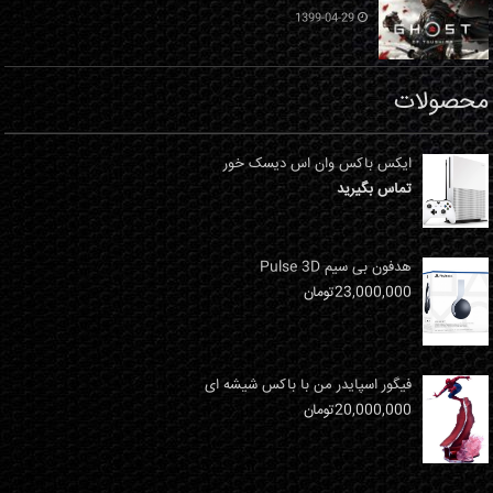
1399-04-29
محصولات
ایکس باکس وان اس دیسک خور
تماس بگیرید
هدفون بی سیم Pulse 3D
23,000,000
تومان
فیگور اسپایدر من با باکس شیشه ای
20,000,000
تومان