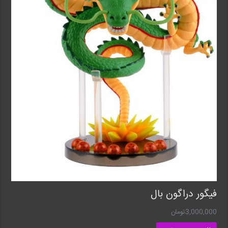
فیگور دراگون بال
3,000,000
تومان