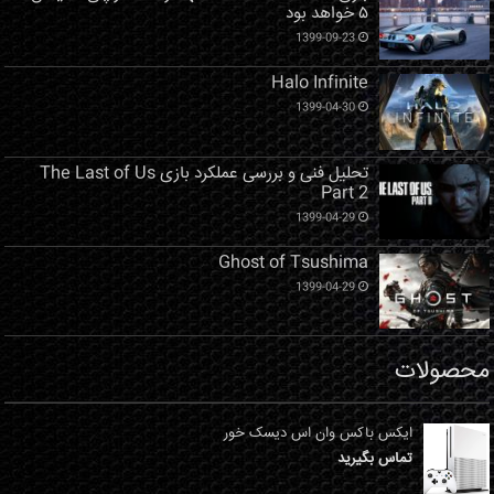
۵ خواهد بود
1399-09-23
Halo Infinite
1399-04-30
تحلیل فنی و بررسی عملکرد بازی The Last of Us
Part 2
1399-04-29
Ghost of Tsushima
1399-04-29
محصولات
ایکس باکس وان اس دیسک خور
تماس بگیرید