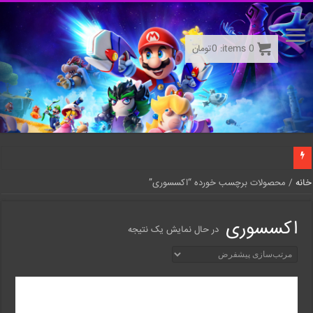
0
items:
0
تومان
خانه
/ محصولات برچسب خورده “اکسسوری”
اکسسوری
در حال نمایش یک نتیجه