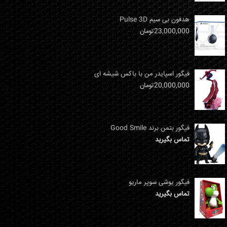
هدفون بی سیم Pulse 3D
23,000,000
تومان
فیگور اسپایدر من با باکس شیشه ای
20,000,000
تومان
فیگور بتمن برند Good Smile
تماس بگیرید
فیگور یوشی سوپر ماریو
تماس بگیرید