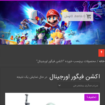
0
items:
0
تومان
خانه
/ محصولات برچسب خورده “اکشن فیگور اورجینال”
اکشن فیگور اورجینال
در حال نمایش یک نتیجه
تخفیف!