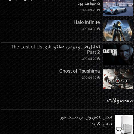
۵ خواهد بود
1399-09-23
Halo Infinite
1399-04-30
تحلیل فنی و بررسی عملکرد بازی The Last of Us
Part 2
1399-04-29
Ghost of Tsushima
1399-04-29
محصولات
ایکس باکس وان اس دیسک خور
تماس بگیرید