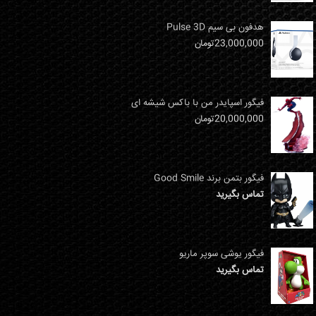
هدفون بی سیم Pulse 3D
23,000,000
تومان
فیگور اسپایدر من با باکس شیشه ای
20,000,000
تومان
فیگور بتمن برند Good Smile
تماس بگیرید
فیگور یوشی سوپر ماریو
تماس بگیرید