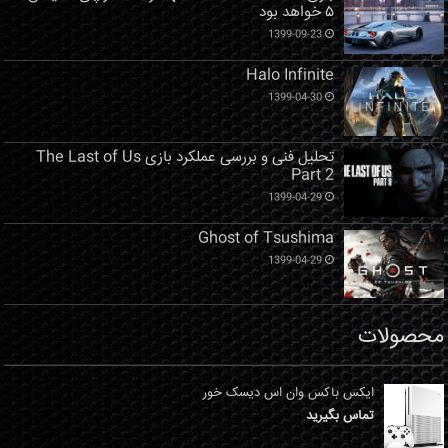
۵ خواهد بود
1399-09-23
Halo Infinite
1399-04-30
تحلیل فنی و بررسی عملکرد بازی The Last of Us
Part 2
1399-04-29
Ghost of Tsushima
1399-04-29
محصولات
ایکس باکس وان اس دیسک خور
تماس بگیرید