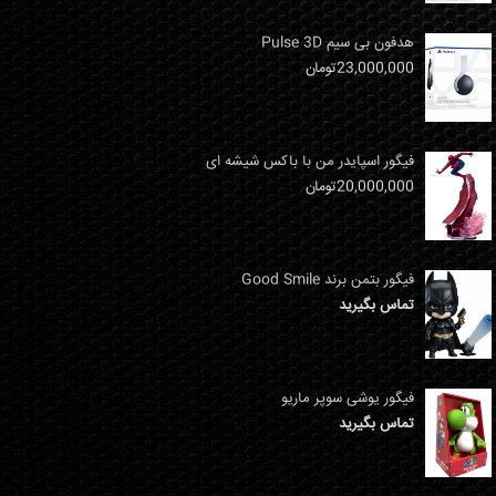
هدفون بی سیم Pulse 3D
23,000,000
تومان
فیگور اسپایدر من با باکس شیشه ای
20,000,000
تومان
فیگور بتمن برند Good Smile
تماس بگیرید
فیگور یوشی سوپر ماریو
تماس بگیرید