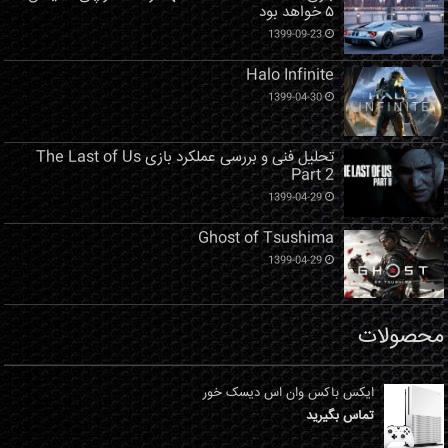
۵ خواهد بود
1399-09-23
Halo Infinite
1399-04-30
تحلیل فنی و بررسی عملکرد بازی The Last of Us
Part 2
1399-04-29
Ghost of Tsushima
1399-04-29
محصولات
ایکس باکس وان اس دیسک خور
تماس بگیرید