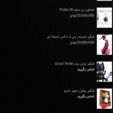
هدفون بی سیم Pulse 3D
23,000,000
تومان
فیگور اسپایدر من با باکس شیشه ای
20,000,000
تومان
فیگور بتمن برند Good Smile
تماس بگیرید
فیگور یوشی سوپر ماریو
تماس بگیرید