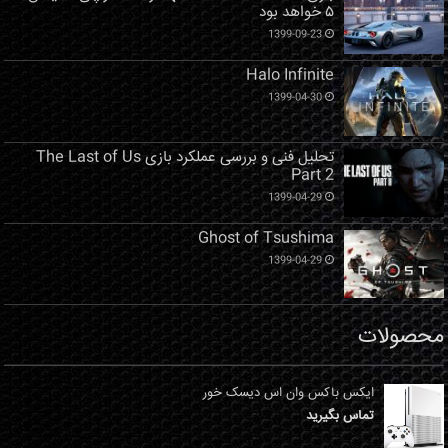
۵ خواهد بود
1399-09-23
Halo Infinite
1399-04-30
تحلیل فنی و بررسی عملکرد بازی The Last of Us
Part 2
1399-04-29
Ghost of Tsushima
1399-04-29
محصولات
ایکس باکس وان اس دیسک خور
تماس بگیرید