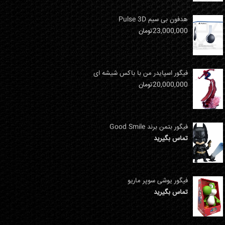
هدفون بی سیم Pulse 3D
23,000,000
تومان
فیگور اسپایدر من با باکس شیشه ای
20,000,000
تومان
فیگور بتمن برند Good Smile
تماس بگیرید
فیگور یوشی سوپر ماریو
تماس بگیرید