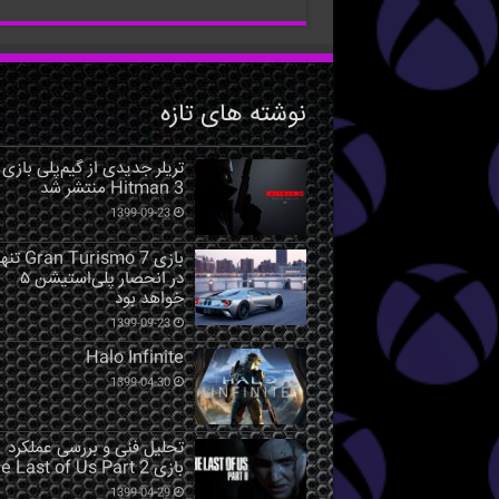
نوشته های تازه
تریلر جدیدی از گیم‌پلی بازی
Hitman 3 منتشر شد
1399-09-23
بازی Gran Turismo 7 ت
در انحصار پلی‌استیشن ۵
خواهد بود
1399-09-23
Halo Infinite
1399-04-30
تحلیل فنی و بررسی عملکرد
بازی The Last of Us Part 2
1399-04-29