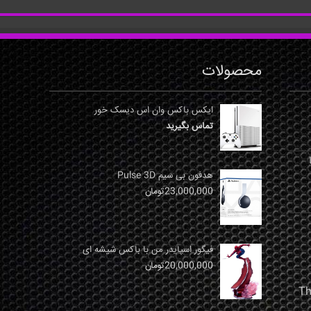
محصولات
ایکس باکس وان اس دیسک خور
تماس بگیرید
نها
هدفون بی سیم Pulse 3D
23,000,000
تومان
فیگور اسپایدر من با باکس شیشه ای
20,000,000
تومان