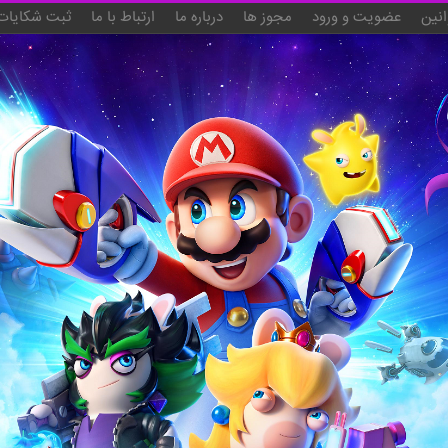
انین
عضویت و ورود
مجوز ها
درباره ما
ارتباط با ما
ثبت شکایات 