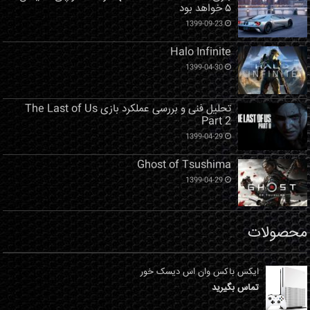
۵ خواهد بود
1399-09-23
Halo Infinite
1399-04-30
تحلیل فنی و بررسی عملکرد بازی The Last of Us
Part 2
1399-04-29
Ghost of Tsushima
1399-04-29
محصولات
ایکس باکس وان اس دیسک خور
تماس بگیرید