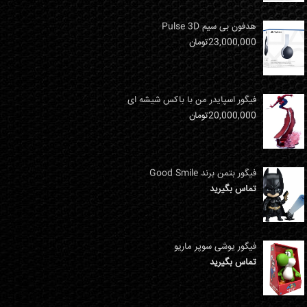
هدفون بی سیم Pulse 3D
23,000,000
تومان
فیگور اسپایدر من با باکس شیشه ای
20,000,000
تومان
فیگور بتمن برند Good Smile
تماس بگیرید
فیگور یوشی سوپر ماریو
تماس بگیرید