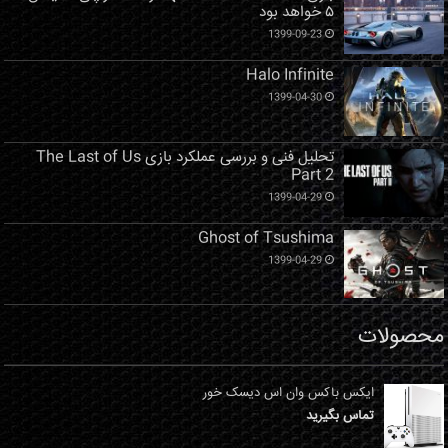
۵ خواهد بود
1399-09-23
Halo Infinite
1399-04-30
تحلیل فنی و بررسی عملکرد بازی The Last of Us
Part 2
1399-04-29
Ghost of Tsushima
1399-04-29
محصولات
ایکس باکس وان اس دیسک خور
تماس بگیرید