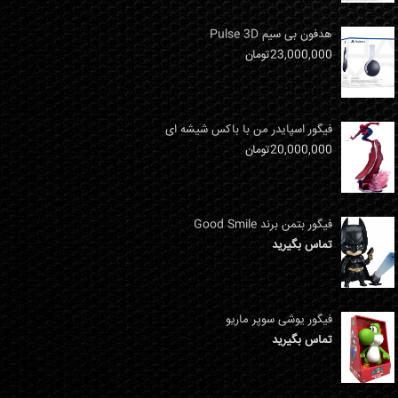
هدفون بی سیم Pulse 3D
23,000,000
تومان
فیگور اسپایدر من با باکس شیشه ای
20,000,000
تومان
فیگور بتمن برند Good Smile
تماس بگیرید
فیگور یوشی سوپر ماریو
تماس بگیرید