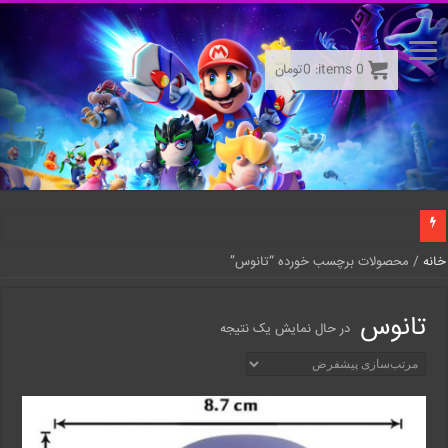
0
items:
0
تومان
خانه
/ محصولات برچسب خورده “تانوس”
تانوس
در حال نمایش یک نتیجه