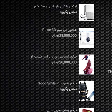
ایکس باکس وان اس دیسک خور
تماس بگیرید
نها
هدفون بی سیم Pulse 3D
23,000,000
تومان
فیگور اسپایدر من با باکس شیشه ای
20,000,000
تومان
فیگور بتمن برند Good Smile
تماس بگیرید
فیگور یوشی سوپر ماریو