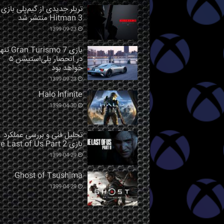
تریلر جدیدی از گیم‌پلی بازی
Hitman 3 منتشر شد
1399-09-23
بازی Gran Turismo 7 ت
در انحصار پلی‌استیشن ۵
خواهد بود
1399-09-23
Halo Infinite
1399-04-30
تحلیل فنی و بررسی عملکرد
بازی The Last of Us Part 2
1399-04-29
Ghost of Tsushima
1399-04-29