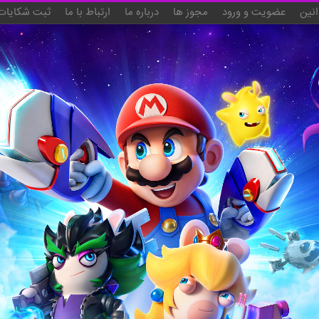
انین
عضویت و ورود
مجوز ها
درباره ما
ارتباط با ما
ثبت شکایات 