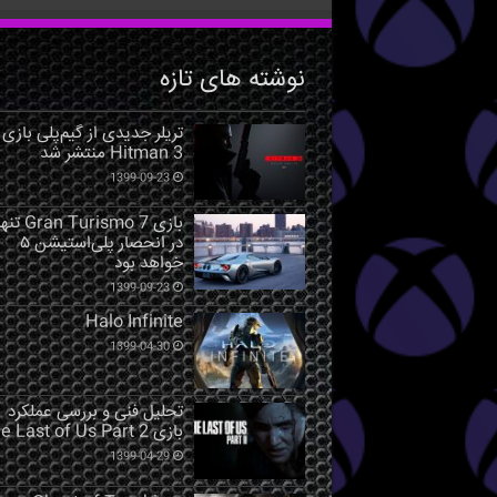
نوشته های تازه
تریلر جدیدی از گیم‌پلی بازی
Hitman 3 منتشر شد
1399-09-23
بازی Gran Turismo 7 ت
در انحصار پلی‌استیشن ۵
خواهد بود
1399-09-23
Halo Infinite
1399-04-30
تحلیل فنی و بررسی عملکرد
بازی The Last of Us Part 2
1399-04-29