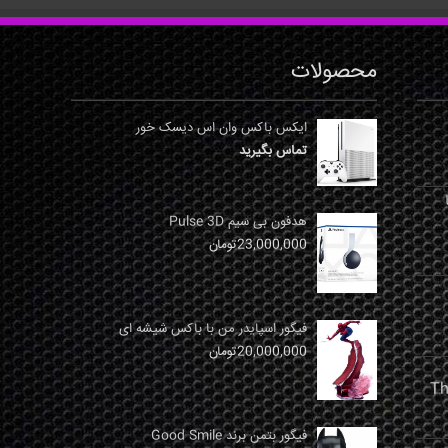
محصولات
ایکس باکس وان اس دیسک خور
تماس بگیرید
نها
هدفون بی سیم Pulse 3D
23,000,000
تومان
فیگور اسپایدر من با باکس شیشه ای
20,000,000
تومان
فیگور بتمن برند Good Smile