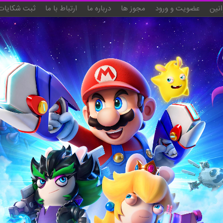
انین
عضویت و ورود
مجوز ها
درباره ما
ارتباط با ما
ثبت شکایات 