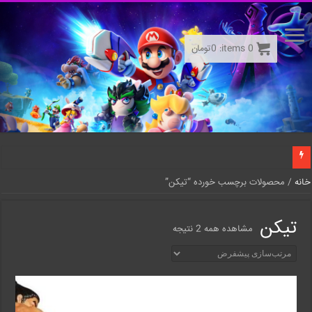
0
items:
0
تومان
خانه
/ محصولات برچسب خورده “تیکن”
تیکن
مشاهده همه 2 نتیجه