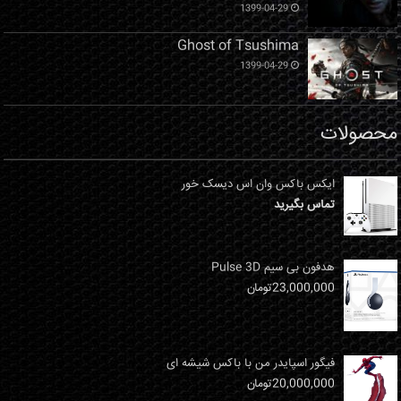
1399-04-29
Ghost of Tsushima
1399-04-29
محصولات
ایکس باکس وان اس دیسک خور
تماس بگیرید
هدفون بی سیم Pulse 3D
23,000,000
تومان
فیگور اسپایدر من با باکس شیشه ای
20,000,000
تومان