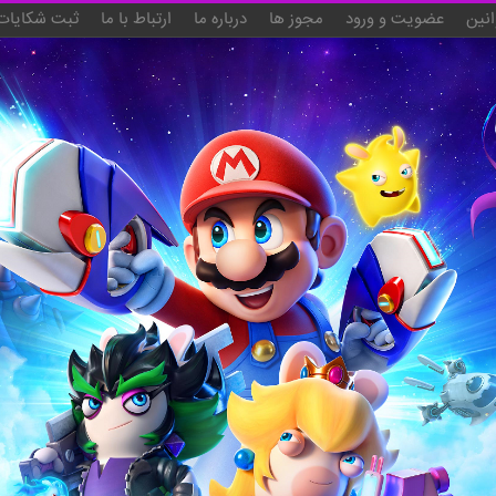
انین
عضویت و ورود
مجوز ها
درباره ما
ارتباط با ما
ثبت شکایات 