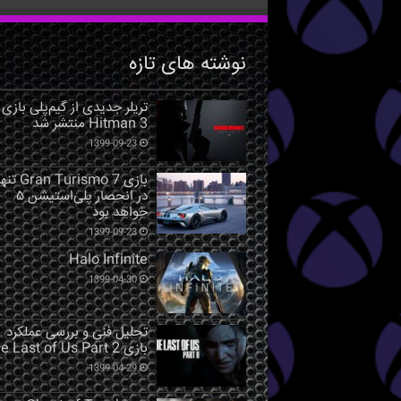
نوشته های تازه
تریلر جدیدی از گیم‌پلی بازی
Hitman 3 منتشر شد
1399-09-23
بازی Gran Turismo 7 ت
در انحصار پلی‌استیشن ۵
خواهد بود
1399-09-23
Halo Infinite
1399-04-30
تحلیل فنی و بررسی عملکرد
بازی The Last of Us Part 2
1399-04-29