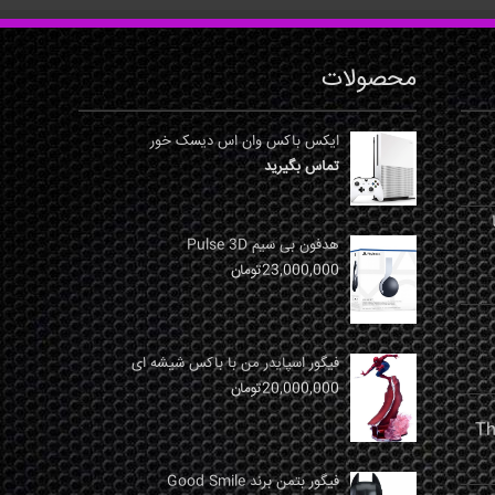
محصولات
ایکس باکس وان اس دیسک خور
تماس بگیرید
نها
هدفون بی سیم Pulse 3D
23,000,000
تومان
فیگور اسپایدر من با باکس شیشه ای
20,000,000
تومان
فیگور بتمن برند Good Smile