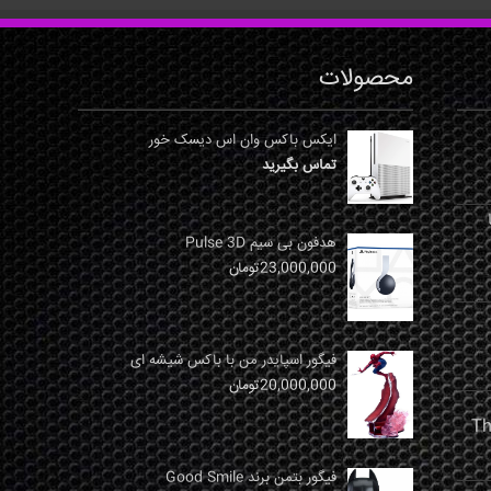
محصولات
ایکس باکس وان اس دیسک خور
تماس بگیرید
نها
هدفون بی سیم Pulse 3D
23,000,000
تومان
فیگور اسپایدر من با باکس شیشه ای
20,000,000
تومان
فیگور بتمن برند Good Smile