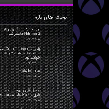
نوشته های تازه
تریلر جدیدی از گیم‌پلی بازی
Hitman 3 منتشر شد
1399-09-23
بازی Gran Turismo 7 ت
در انحصار پلی‌استیشن ۵
خواهد بود
1399-09-23
Halo Infinite
1399-04-30
تحلیل فنی و بررسی عملکرد
بازی The Last of Us Part 2
1399-04-29