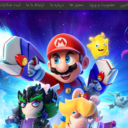
انین
عضویت و ورود
مجوز ها
درباره ما
ارتباط با ما
ثبت شکایات 