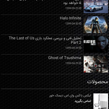
۵ خواهد بود
1399-09-23
Halo Infinite
1399-04-30
تحلیل فنی و بررسی عملکرد بازی The Last of Us
Part 2
1399-04-29
Ghost of Tsushima
1399-04-29
محصولات
ایکس باکس وان اس دیسک خور
تماس بگیرید