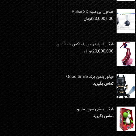
هدفون بی سیم Pulse 3D
23,000,000
تومان
فیگور اسپایدر من با باکس شیشه ای
20,000,000
تومان
فیگور بتمن برند Good Smile
تماس بگیرید
فیگور یوشی سوپر ماریو
تماس بگیرید