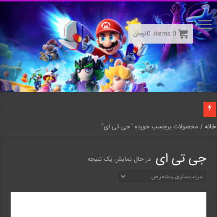
0
items:
0
تومان
خانه
/ محصولات برچسب خورده “جی تی ای”
جی تی ای
در حال نمایش یک نتیجه