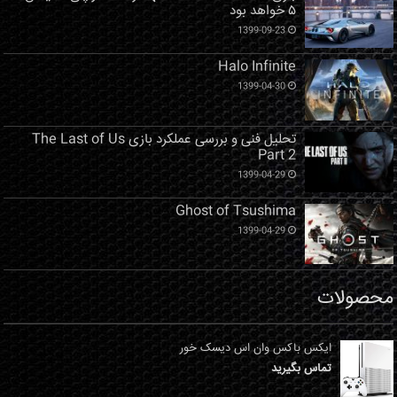
۵ خواهد بود
1399-09-23
Halo Infinite
1399-04-30
تحلیل فنی و بررسی عملکرد بازی The Last of Us
Part 2
1399-04-29
Ghost of Tsushima
1399-04-29
محصولات
ایکس باکس وان اس دیسک خور
تماس بگیرید