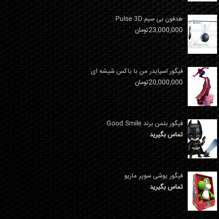
هدفون بی سیم Pulse 3D
23,000,000
تومان
فیگور اسپایدر من با باکس شیشه ای
20,000,000
تومان
فیگور بتمن برند Good Smile
تماس بگیرید
فیگور یوشی سوپر ماریو
تماس بگیرید