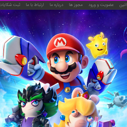
انین
عضویت و ورود
مجوز ها
درباره ما
ارتباط با ما
ثبت شکایات 