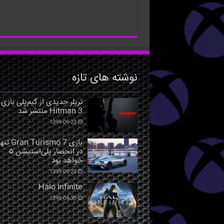
نوشته های تازه
تریلر جدیدی از گیم‌پلی بازی
Hitman 3 منتشر شد
1399-09-23
بازی Gran Turismo 7 ت
در انحصار پلی‌استیشن ۵
خواهد بود
1399-09-23
Halo Infinite
1399-04-30