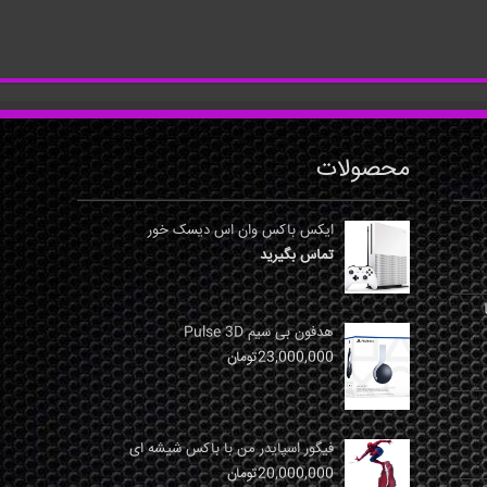
محصولات
ایکس باکس وان اس دیسک خور
تماس بگیرید
نها
هدفون بی سیم Pulse 3D
23,000,000
تومان
فیگور اسپایدر من با باکس شیشه ای
20,000,000
تومان