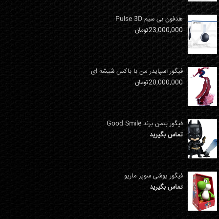
هدفون بی سیم Pulse 3D
23,000,000
تومان
فیگور اسپایدر من با باکس شیشه ای
20,000,000
تومان
فیگور بتمن برند Good Smile
تماس بگیرید
فیگور یوشی سوپر ماریو
تماس بگیرید