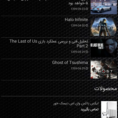
۵ خواهد بود
1399-09-23
Halo Infinite
1399-04-30
تحلیل فنی و بررسی عملکرد بازی The Last of Us
Part 2
1399-04-29
Ghost of Tsushima
1399-04-29
محصولات
ایکس باکس وان اس دیسک خور
تماس بگیرید