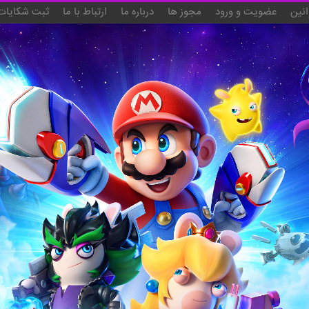
انین
عضویت و ورود
مجوز ها
درباره ما
ارتباط با ما
ثبت شکایات 