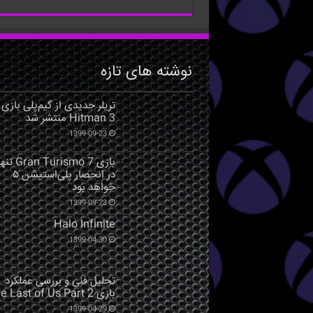
نوشته های تازه
تریلر جدیدی از گیم‌پلی بازی
Hitman 3 منتشر شد
1399-09-23
بازی Gran Turismo 7 ت
در انحصار پلی‌استیشن ۵
خواهد بود
1399-09-23
Halo Infinite
1399-04-30
تحلیل فنی و بررسی عملکرد
بازی The Last of Us Part 2
1399-04-29