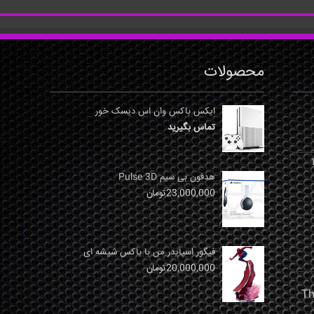
محصولات
ایکس باکس وان اس دیسک خور
تماس بگیرید
نها
هدفون بی سیم Pulse 3D
23,000,000
تومان
فیگور اسپایدر من با باکس شیشه ای
20,000,000
تومان