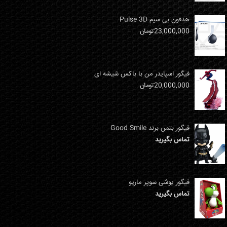
هدفون بی سیم Pulse 3D
23,000,000
تومان
فیگور اسپایدر من با باکس شیشه ای
20,000,000
تومان
فیگور بتمن برند Good Smile
تماس بگیرید
فیگور یوشی سوپر ماریو
تماس بگیرید