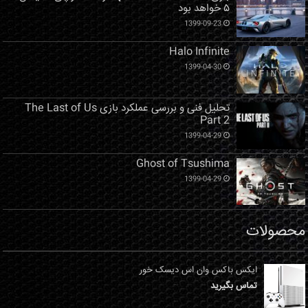
۵ خواهد بود
1399-09-23
Halo Infinite
1399-04-30
تحلیل فنی و بررسی عملکرد بازی The Last of Us
Part 2
1399-04-29
Ghost of Tsushima
1399-04-29
محصولات
ایکس باکس وان اس دیسک خور
تماس بگیرید