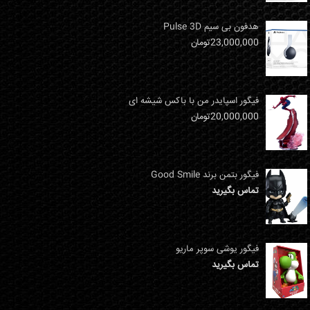
هدفون بی سیم Pulse 3D
23,000,000
تومان
فیگور اسپایدر من با باکس شیشه ای
20,000,000
تومان
فیگور بتمن برند Good Smile
تماس بگیرید
فیگور یوشی سوپر ماریو
تماس بگیرید