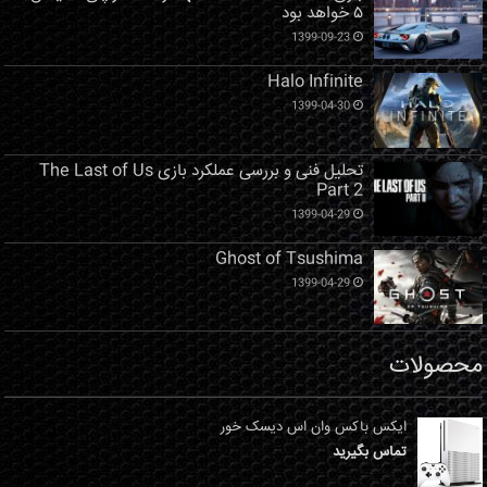
۵ خواهد بود
1399-09-23
Halo Infinite
1399-04-30
تحلیل فنی و بررسی عملکرد بازی The Last of Us
Part 2
1399-04-29
Ghost of Tsushima
1399-04-29
محصولات
ایکس باکس وان اس دیسک خور
تماس بگیرید