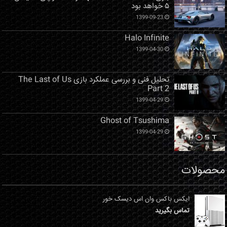
۵ خواهد بود
1399-09-23
Halo Infinite
1399-04-30
تحلیل فنی و بررسی عملکرد بازی The Last of Us
Part 2
1399-04-29
Ghost of Tsushima
1399-04-29
محصولات
ایکس باکس وان اس دیسک خور
تماس بگیرید