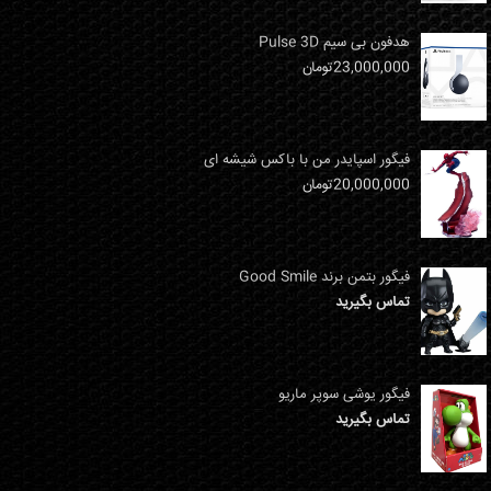
هدفون بی سیم Pulse 3D
23,000,000
تومان
فیگور اسپایدر من با باکس شیشه ای
20,000,000
تومان
فیگور بتمن برند Good Smile
تماس بگیرید
فیگور یوشی سوپر ماریو
تماس بگیرید