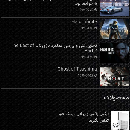
۵ خواهد بود
1399-09-23
Halo Infinite
1399-04-30
تحلیل فنی و بررسی عملکرد بازی The Last of Us
Part 2
1399-04-29
Ghost of Tsushima
1399-04-29
محصولات
ایکس باکس وان اس دیسک خور
تماس بگیرید