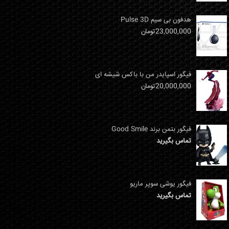
هدفون بی سیم Pulse 3D
23,000,000
تومان
فیگور اسپایدر من با باکس شیشه ای
20,000,000
تومان
فیگور بتمن برند Good Smile
تماس بگیرید
فیگور یوشی سوپر ماریو
تماس بگیرید