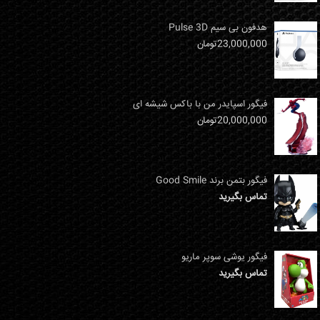
هدفون بی سیم Pulse 3D
23,000,000
تومان
فیگور اسپایدر من با باکس شیشه ای
20,000,000
تومان
فیگور بتمن برند Good Smile
تماس بگیرید
فیگور یوشی سوپر ماریو
تماس بگیرید