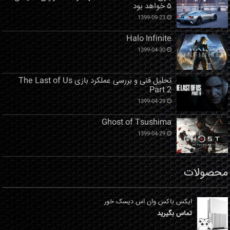
۵ خواهد بود
1399-09-23
Halo Infinite
1399-04-30
تحلیل فنی و بررسی عملکرد بازی The Last of Us
Part 2
1399-04-29
Ghost of Tsushima
1399-04-29
محصولات
ایکس باکس وان اس دیسک خور
تماس بگیرید