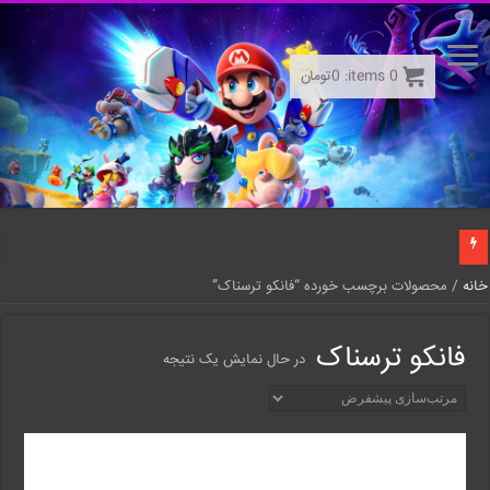
0
items:
0
تومان
خانه
/ محصولات برچسب خورده “فانکو ترسناک”
فانکو ترسناک
در حال نمایش یک نتیجه