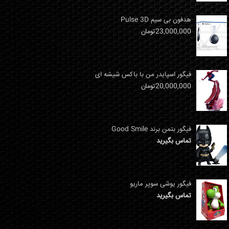
هدفون بی سیم Pulse 3D
23,000,000
تومان
فیگور اسپایدر من با باکس شیشه ای
20,000,000
تومان
فیگور بتمن برند Good Smile
تماس بگیرید
فیگور یوشی سوپر ماریو
تماس بگیرید