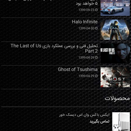
۵ خواهد بود
1399-09-23
Halo Infinite
1399-04-30
تحلیل فنی و بررسی عملکرد بازی The Last of Us
Part 2
1399-04-29
Ghost of Tsushima
1399-04-29
محصولات
ایکس باکس وان اس دیسک خور
تماس بگیرید