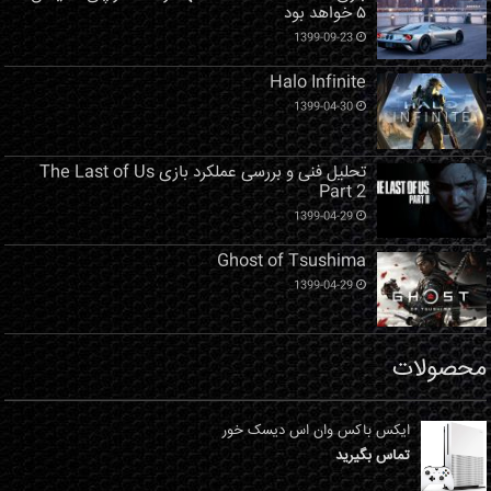
۵ خواهد بود
1399-09-23
Halo Infinite
1399-04-30
تحلیل فنی و بررسی عملکرد بازی The Last of Us
Part 2
1399-04-29
Ghost of Tsushima
1399-04-29
محصولات
ایکس باکس وان اس دیسک خور
تماس بگیرید