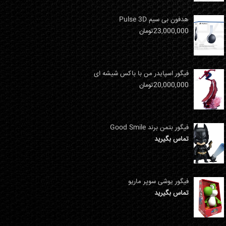
هدفون بی سیم Pulse 3D
23,000,000
تومان
فیگور اسپایدر من با باکس شیشه ای
20,000,000
تومان
فیگور بتمن برند Good Smile
تماس بگیرید
فیگور یوشی سوپر ماریو
تماس بگیرید