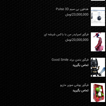
هدفون بی سیم Pulse 3D
23,000,000
تومان
فیگور اسپایدر من با باکس شیشه ای
20,000,000
تومان
فیگور بتمن برند Good Smile
تماس بگیرید
فیگور یوشی سوپر ماریو
تماس بگیرید