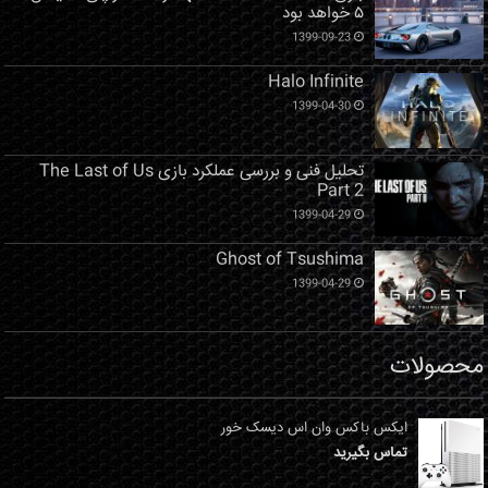
۵ خواهد بود
1399-09-23
Halo Infinite
1399-04-30
تحلیل فنی و بررسی عملکرد بازی The Last of Us
Part 2
1399-04-29
Ghost of Tsushima
1399-04-29
محصولات
ایکس باکس وان اس دیسک خور
تماس بگیرید