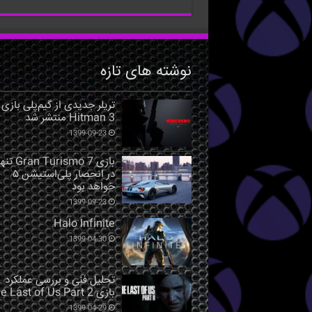
نوشته های تازه
تریلر جدیدی از گیم‌پلی بازی
Hitman 3 منتشر شد
1399-09-23
بازی Gran Turismo 7 ت
در انحصار پلی‌استیشن ۵
خواهد بود
1399-09-23
Halo Infinite
1399-04-30
تحلیل فنی و بررسی عملکرد
بازی The Last of Us Part 2
1399-04-29