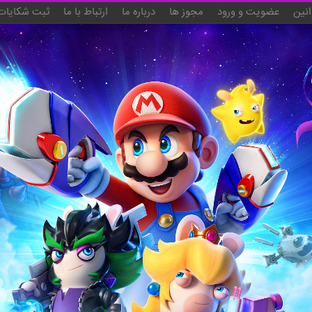
انین
عضویت و ورود
مجوز ها
درباره ما
ارتباط با ما
ثبت شکایات 