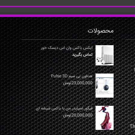
محصولات
ایکس باکس وان اس دیسک خور
تماس بگیرید
نها
هدفون بی سیم Pulse 3D
23,000,000
تومان
فیگور اسپایدر من با باکس شیشه ای
20,000,000
تومان