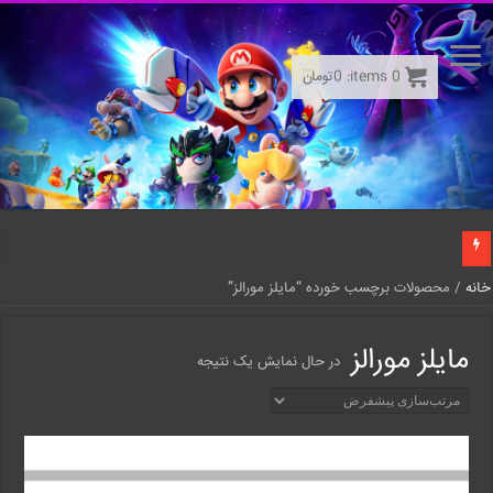
0
items:
0
تومان
خانه
/ محصولات برچسب خورده “مایلز مورالز”
مایلز مورالز
در حال نمایش یک نتیجه