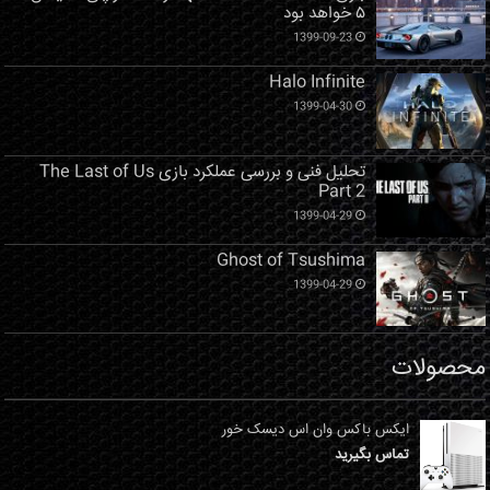
۵ خواهد بود
1399-09-23
Halo Infinite
1399-04-30
تحلیل فنی و بررسی عملکرد بازی The Last of Us
Part 2
1399-04-29
Ghost of Tsushima
1399-04-29
محصولات
ایکس باکس وان اس دیسک خور
تماس بگیرید