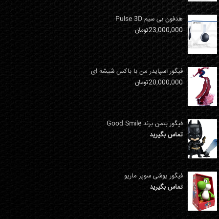
هدفون بی سیم Pulse 3D
23,000,000
تومان
فیگور اسپایدر من با باکس شیشه ای
20,000,000
تومان
فیگور بتمن برند Good Smile
تماس بگیرید
فیگور یوشی سوپر ماریو
تماس بگیرید