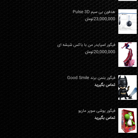
هدفون بی سیم Pulse 3D
23,000,000
تومان
فیگور اسپایدر من با باکس شیشه ای
20,000,000
تومان
فیگور بتمن برند Good Smile
تماس بگیرید
فیگور یوشی سوپر ماریو
تماس بگیرید