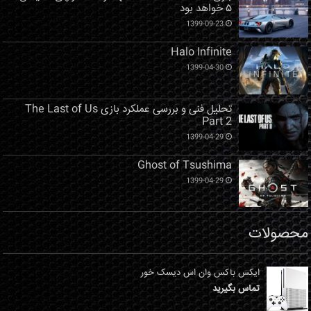
۵ خواهد بود
1399-09-23
Halo Infinite
1399-04-30
تحلیل فنی و بررسی عملکرد بازی The Last of Us
Part 2
1399-04-29
Ghost of Tsushima
1399-04-29
محصولات
ایکس باکس وان اس دیسک خور
تماس بگیرید