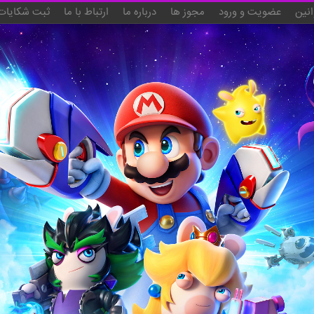
انین
عضویت و ورود
مجوز ها
درباره ما
ارتباط با ما
ثبت شکایات 