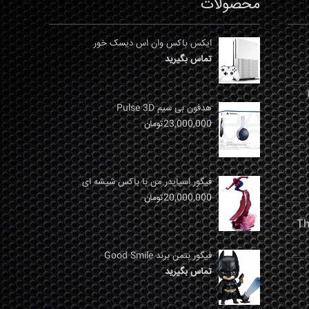
محصولات
ایکس باکس وان اس دیسک خور
تماس بگیرید
نها
هدفون بی سیم Pulse 3D
23,000,000
تومان
فیگور اسپایدر من با باکس شیشه ای
20,000,000
تومان
فیگور بتمن برند Good Smile
تماس بگیرید