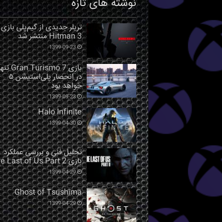
نوشته های تازه
تریلر جدیدی از گیم‌پلی بازی
Hitman 3 منتشر شد
1399-09-23
بازی Gran Turismo 7 ت
در انحصار پلی‌استیشن ۵
خواهد بود
1399-09-23
Halo Infinite
1399-04-30
تحلیل فنی و بررسی عملکرد
بازی The Last of Us Part 2
1399-04-29
Ghost of Tsushima
1399-04-29