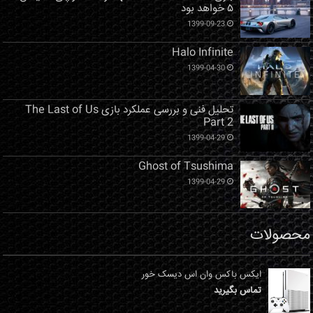
۵ خواهد بود
1399-09-23
Halo Infinite
1399-04-30
تحلیل فنی و بررسی عملکرد بازی The Last of Us
Part 2
1399-04-29
Ghost of Tsushima
1399-04-29
محصولات
ایکس باکس وان اس دیسک خور
تماس بگیرید