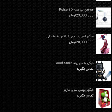
هدفون بی سیم Pulse 3D
23,000,000
تومان
فیگور اسپایدر من با باکس شیشه ای
20,000,000
تومان
فیگور بتمن برند Good Smile
تماس بگیرید
فیگور یوشی سوپر ماریو
تماس بگیرید