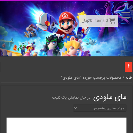
0
items:
0
تومان
خانه
/ محصولات برچسب خورده “مای ملودی”
مای ملودی
در حال نمایش یک نتیجه