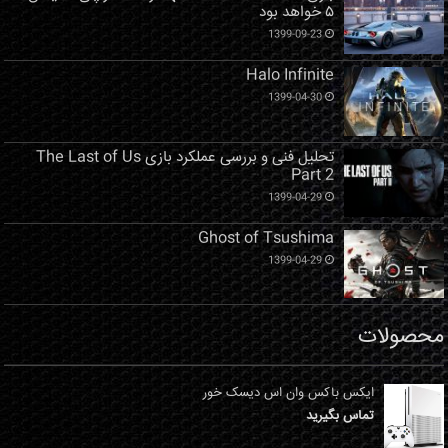
۵ خواهد بود
1399-09-23
Halo Infinite
1399-04-30
تحلیل فنی و بررسی عملکرد بازی The Last of Us
Part 2
1399-04-29
Ghost of Tsushima
1399-04-29
محصولات
ایکس باکس وان اس دیسک خور
تماس بگیرید