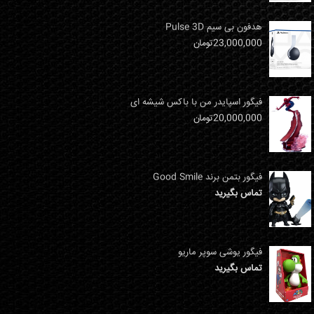
هدفون بی سیم Pulse 3D
23,000,000
تومان
فیگور اسپایدر من با باکس شیشه ای
20,000,000
تومان
فیگور بتمن برند Good Smile
تماس بگیرید
فیگور یوشی سوپر ماریو
تماس بگیرید