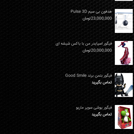
هدفون بی سیم Pulse 3D
23,000,000
تومان
فیگور اسپایدر من با باکس شیشه ای
20,000,000
تومان
فیگور بتمن برند Good Smile
تماس بگیرید
فیگور یوشی سوپر ماریو
تماس بگیرید