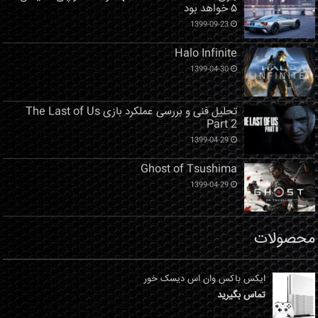
۵ خواهد بود
1399-09-23
Halo Infinite
1399-04-30
تحلیل فنی و بررسی عملکرد بازی The Last of Us
Part 2
1399-04-29
Ghost of Tsushima
1399-04-29
محصولات
ایکس باکس وان اس دیسک خور
تماس بگیرید