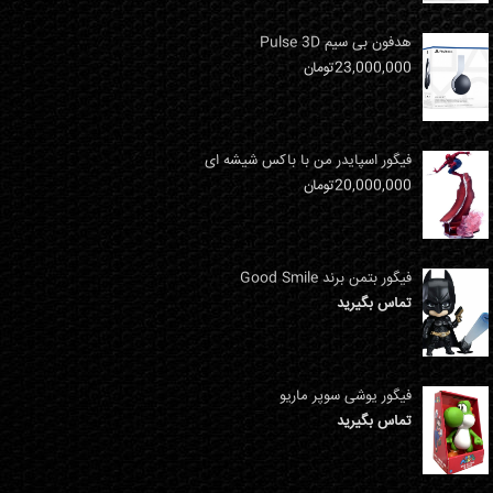
هدفون بی سیم Pulse 3D
23,000,000
تومان
فیگور اسپایدر من با باکس شیشه ای
20,000,000
تومان
فیگور بتمن برند Good Smile
تماس بگیرید
فیگور یوشی سوپر ماریو
تماس بگیرید