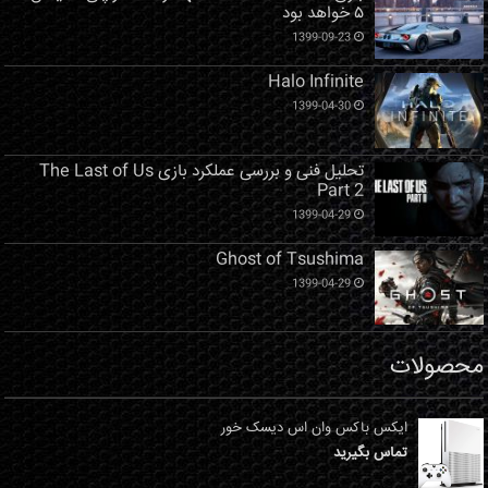
۵ خواهد بود
1399-09-23
Halo Infinite
1399-04-30
تحلیل فنی و بررسی عملکرد بازی The Last of Us
Part 2
1399-04-29
Ghost of Tsushima
1399-04-29
محصولات
ایکس باکس وان اس دیسک خور
تماس بگیرید