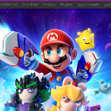
انین
عضویت و ورود
مجوز ها
درباره ما
ارتباط با ما
ثبت شکایات 