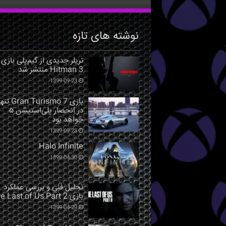
نوشته های تازه
تریلر جدیدی از گیم‌پلی بازی
Hitman 3 منتشر شد
1399-09-23
بازی Gran Turismo 7 ت
در انحصار پلی‌استیشن ۵
خواهد بود
1399-09-23
Halo Infinite
1399-04-30
تحلیل فنی و بررسی عملکرد
بازی The Last of Us Part 2
1399-04-29