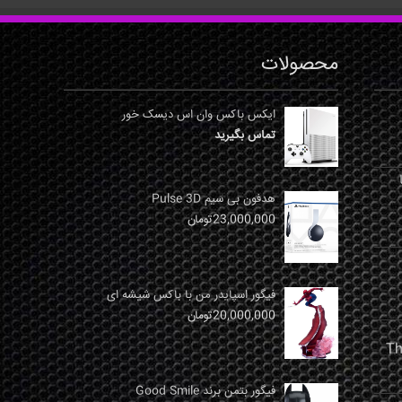
محصولات
ایکس باکس وان اس دیسک خور
تماس بگیرید
نها
هدفون بی سیم Pulse 3D
23,000,000
تومان
فیگور اسپایدر من با باکس شیشه ای
20,000,000
تومان
فیگور بتمن برند Good Smile