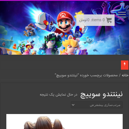
0
items:
0
تومان
خانه
/ محصولات برچسب خورده “نینتندو سوییچ”
نینتندو سوییچ
در حال نمایش یک نتیجه