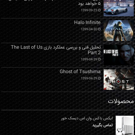
۵ خواهد بود
1399-09-23
Halo Infinite
1399-04-30
تحلیل فنی و بررسی عملکرد بازی The Last of Us
Part 2
1399-04-29
Ghost of Tsushima
1399-04-29
محصولات
ایکس باکس وان اس دیسک خور
تماس بگیرید