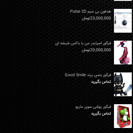
هدفون بی سیم Pulse 3D
23,000,000
تومان
فیگور اسپایدر من با باکس شیشه ای
20,000,000
تومان
فیگور بتمن برند Good Smile
تماس بگیرید
فیگور یوشی سوپر ماریو
تماس بگیرید