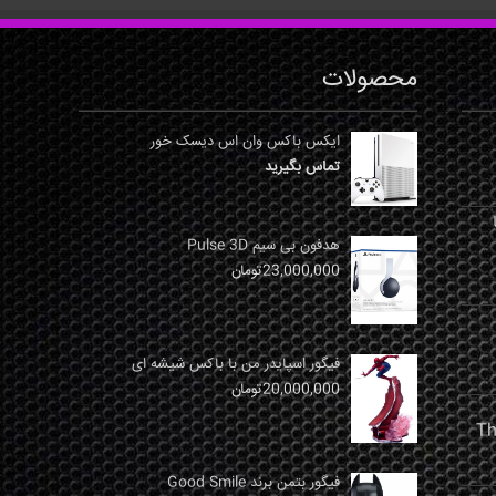
محصولات
ایکس باکس وان اس دیسک خور
تماس بگیرید
نها
هدفون بی سیم Pulse 3D
23,000,000
تومان
فیگور اسپایدر من با باکس شیشه ای
20,000,000
تومان
فیگور بتمن برند Good Smile