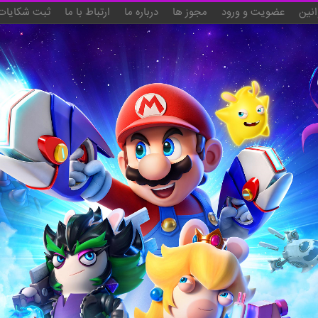
انین
عضویت و ورود
مجوز ها
درباره ما
ارتباط با ما
ثبت شکایات 