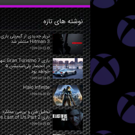
نوشته های تازه
تریلر جدیدی از گیم‌پلی بازی
Hitman 3 منتشر شد
1399-09-23
بازی Gran Turismo 7 ت
در انحصار پلی‌استیشن ۵
خواهد بود
1399-09-23
Halo Infinite
1399-04-30
تحلیل فنی و بررسی عملکرد
بازی The Last of Us Part 2
1399-04-29