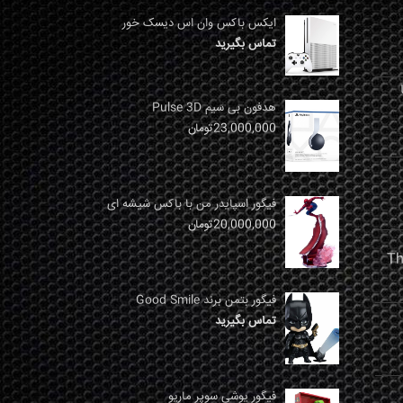
ایکس باکس وان اس دیسک خور
تماس بگیرید
نها
هدفون بی سیم Pulse 3D
23,000,000
تومان
فیگور اسپایدر من با باکس شیشه ای
20,000,000
تومان
فیگور بتمن برند Good Smile
تماس بگیرید
فیگور یوشی سوپر ماریو