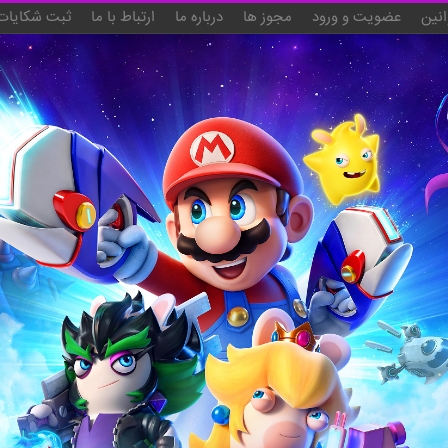
انین
عضویت و ورود
مجوز ها
درباره ما
ارتباط با ما
ثبت شکایات 