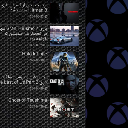
تریلر جدیدی از گیم‌پلی بازی
Hitman 3 منتشر شد
1399-09-23
بازی Gran Turismo 7 ت
در انحصار پلی‌استیشن ۵
خواهد بود
1399-09-23
Halo Infinite
1399-04-30
تحلیل فنی و بررسی عملکرد
بازی The Last of Us Part 2
1399-04-29
Ghost of Tsushima
1399-04-29