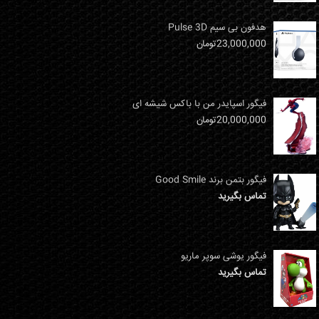
هدفون بی سیم Pulse 3D
23,000,000
تومان
فیگور اسپایدر من با باکس شیشه ای
20,000,000
تومان
فیگور بتمن برند Good Smile
تماس بگیرید
فیگور یوشی سوپر ماریو
تماس بگیرید