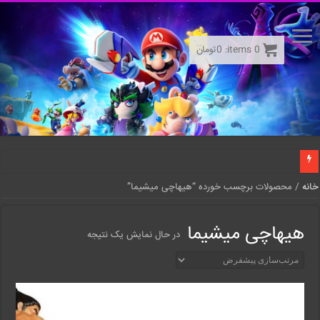
0
items:
0
تومان
خانه
/ محصولات برچسب خورده “هیهاچی میشیما”
هیهاچی میشیما
در حال نمایش یک نتیجه