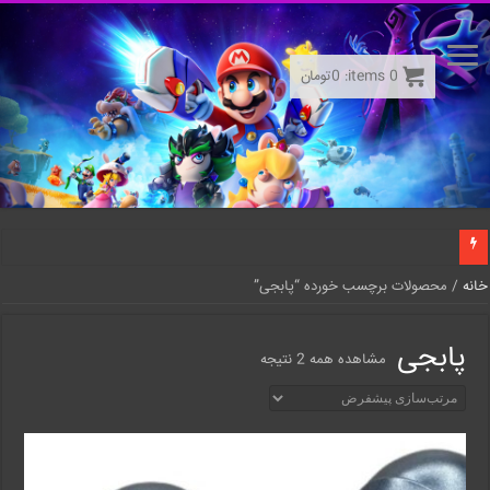
0
items:
0
تومان
خانه
/ محصولات برچسب خورده “پابجی”
پابجی
مشاهده همه 2 نتیجه