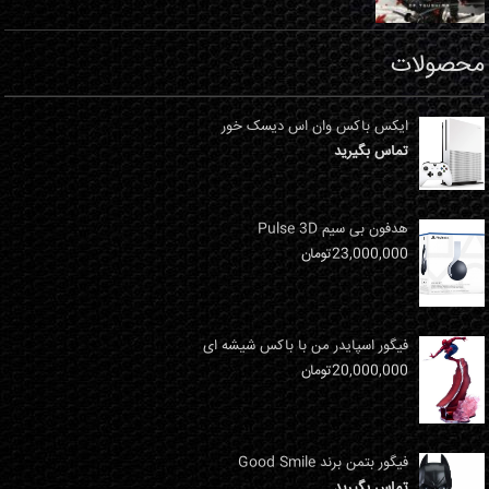
محصولات
ایکس باکس وان اس دیسک خور
تماس بگیرید
هدفون بی سیم Pulse 3D
23,000,000
تومان
فیگور اسپایدر من با باکس شیشه ای
20,000,000
تومان
فیگور بتمن برند Good Smile
تماس بگیرید