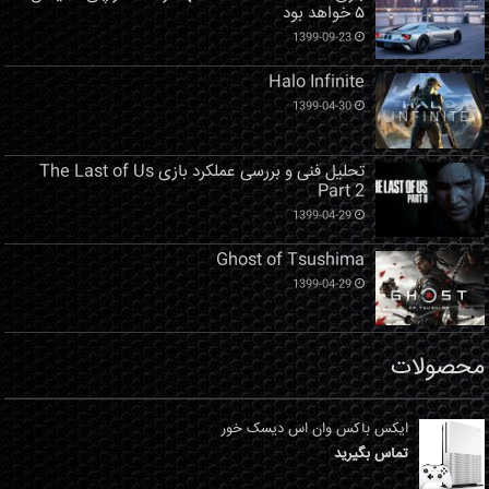
۵ خواهد بود
1399-09-23
Halo Infinite
1399-04-30
تحلیل فنی و بررسی عملکرد بازی The Last of Us
Part 2
1399-04-29
Ghost of Tsushima
1399-04-29
محصولات
ایکس باکس وان اس دیسک خور
تماس بگیرید