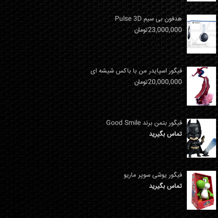
هدفون بی سیم Pulse 3D
23,000,000
تومان
فیگور اسپایدر من با باکس شیشه ای
20,000,000
تومان
فیگور بتمن برند Good Smile
تماس بگیرید
فیگور یوشی سوپر ماریو
تماس بگیرید