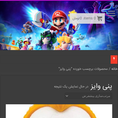
0
items:
0
تومان
خانه
/ محصولات برچسب خورده “پنی وایز”
پنی وایز
در حال نمایش یک نتیجه